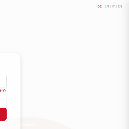
DE
|
EN
|
IT
|
ES
sen?